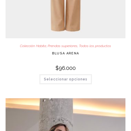
Colección Habita
,
Prendas superiores
,
Todos los productos
BLUSA ARENA
$
96.000
Este
Seleccionar opciones
producto
tiene
múltiples
variantes.
Las
opciones
se
pueden
elegir
en
la
página
de