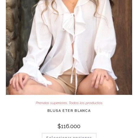
Prendas superiores
,
Todos los productos
BLUSA ETER BLANCA
$
116.000
Este
Seleccionar opciones