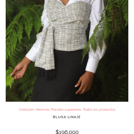
Colección Herencia
,
Prendas superiores
,
Todos los productos
BLUSA LINAJE
$
196.000