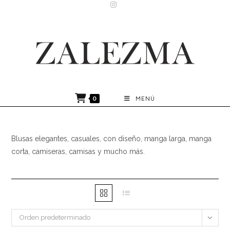
Ir
al
contenido
0
MENÚ
Blusas elegantes, casuales, con diseño, manga larga, manga
corta, camiseras, camisas y mucho más.
Orden predeterminado