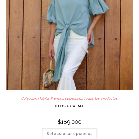
Colección Habita
,
Prendas superiores
,
Todos los productos
BLUSA CALMA
$
189.000
Este
Seleccionar opciones
producto