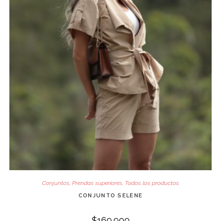
Conjuntos
,
Prendas superiores
,
Todos los productos
CONJUNTO SELENE
$
169.900