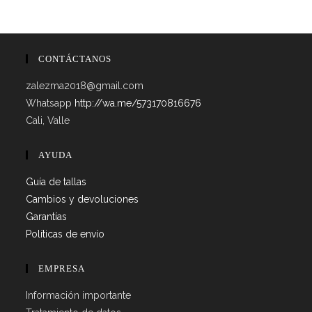
elegir
en
la
página
de
producto
CONTÁCTANOS
zalezma2018@gmail.com
Whatsapp
http://wa.me/573170816676
Cali, Valle
AYUDA
Guía de tallas
Cambios y devoluciones
Garantías
Políticas de envío
EMPRESA
Información importante