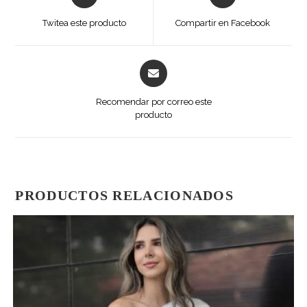
in
in
a
a
Twitea este producto
Compartir en Facebook
new
new
window
window
Opens
in
a
Recomendar por correo este
new
producto
window
PRODUCTOS RELACIONADOS