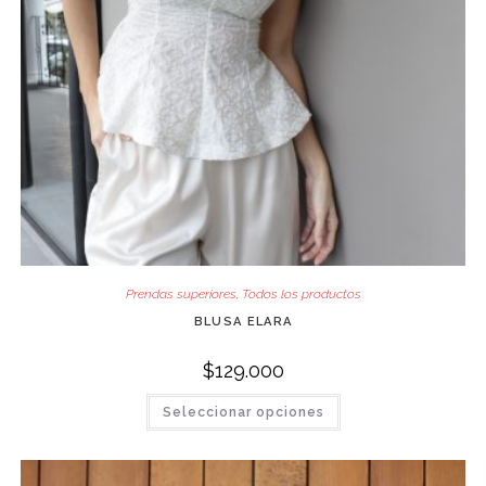
Prendas superiores
,
Todos los productos
BLUSA ELARA
$
129.000
Este
Seleccionar opciones
producto
tiene
múltiples
variantes.
Las