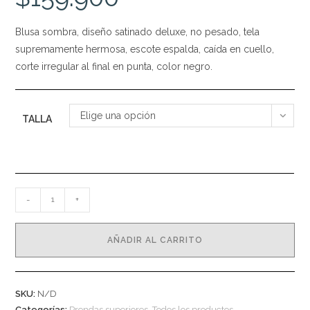
Blusa sombra, diseño satinado deluxe, no pesado, tela
supremamente hermosa, escote espalda, caída en cuello,
corte irregular al final en punta, color negro.
Elige una opción
TALLA
Blusa
-
+
Sombra
cantidad
AÑADIR AL CARRITO
SKU:
N/D
Categorías:
Prendas superiores
,
Todos los productos