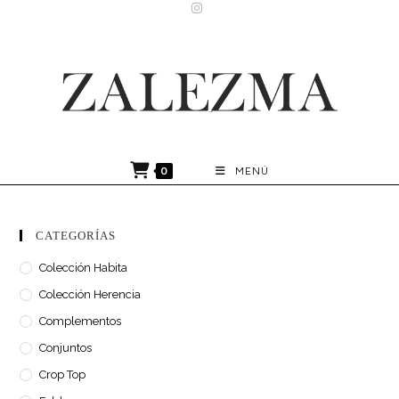
Ir
al
contenido
0
MENÚ
CATEGORÍAS
Colección Habita
Colección Herencia
Complementos
Conjuntos
Crop Top