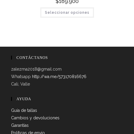
$
189.900
Este
Seleccionar opciones
producto
tiene
múltiples
variantes.
Las
opciones
se
pueden
elegir
en
la
CONTÁCTANOS
página
de
producto
zalezma2018@gmail.com
Whatsapp
http://wa.me/573170816676
Cali, Valle
AYUDA
Guía de tallas
Cambios y devoluciones
Garantías
Políticas de envío