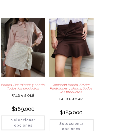
Faldas
,
Pantalones y shorts
,
Colección Habita
,
Faldas
,
Todos los productos
Pantalones y shorts
,
Todos
los productos
FALDA SOLÉ
FALDA AMAR
$
169.000
$
189.000
Este
ste
Seleccionar
Este
producto
Seleccionar
roducto
producto
tiene
opciones
iene
tiene
múltiples
opciones