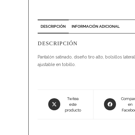
DESCRIPCIÓN
INFORMACIÓN ADICIONAL
DESCRIPCIÓN
Pantalón satinado, diseño tiro alto, bolsillos later
ajustable en tobillo.
Opens
Opens
Twitea
Compar
este
en
in
in
producto
Facebo
a
a
new
new
window
window