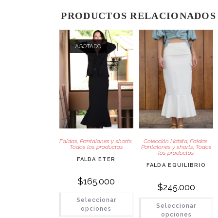
PRODUCTOS RELACIONADOS
AGOTADO
Faldas
,
Pantalones y shorts
,
Colección Habita
,
Faldas
,
Todos los productos
Pantalones y shorts
,
Todos
los productos
FALDA ETER
FALDA EQUILIBRIO
$
165.000
$
245.000
Este
Seleccionar
E
producto
Seleccionar
p
tiene
opciones
t
múltiples
opciones