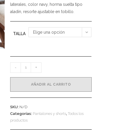
laterales, color navy, horma suelta tipo
aladín, resorte ajustable en tobillo.
Elige una opción
TALLA
Umbral
-
+
Pants
Navy
AÑADIR AL CARRITO
cantidad
SKU:
N/D
Categorías:
Pantalones y shorts
,
Todos los
productos