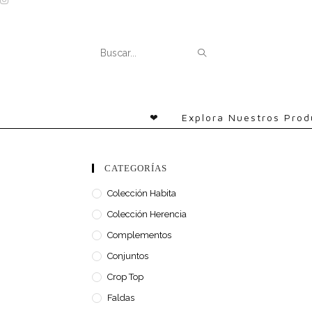
Ir
al
contenido
ENVIAR
Buscar
LA
en
BÚSQUEDA
esta
❤
Explora Nuestros Prod
web
CATEGORÍAS
Colección Habita
Colección Herencia
Complementos
Conjuntos
Crop Top
Faldas