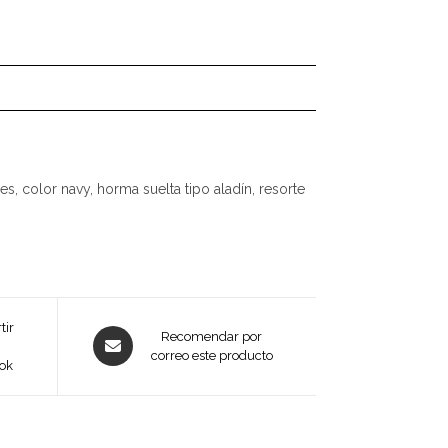
ales, color navy, horma suelta tipo aladín, resorte
tir
Opens
Recomendar por
in
correo este producto
ok
a
new
window